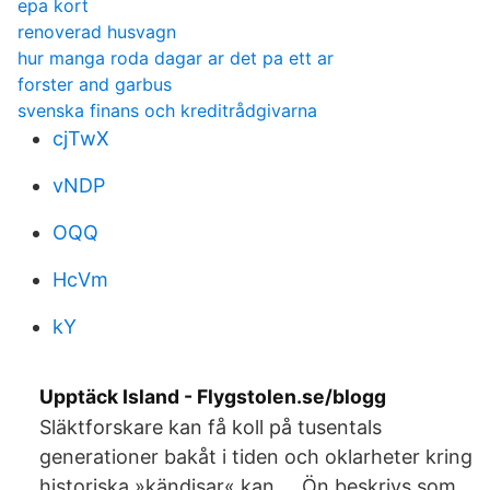
epa kort
renoverad husvagn
hur manga roda dagar ar det pa ett ar
forster and garbus
svenska finans och kreditrådgivarna
cjTwX
vNDP
OQQ
HcVm
kY
Upptäck Island - Flygstolen.se/blogg
Släktforskare kan få koll på tusentals
generationer bakåt i tiden och oklarheter kring
historiska »kändisar« kan … Ön beskrivs som