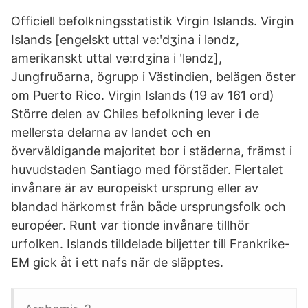
Officiell befolkningsstatistik Virgin Islands. Virgin
Islands [engelskt uttal və:ʹdʒina i ləndz,
amerikanskt uttal və:rdʒina i ʹləndz],
Jungfruöarna, ögrupp i Västindien, belägen öster
om Puerto Rico. Virgin Islands (19 av 161 ord)
Större delen av Chiles befolkning lever i de
mellersta delarna av landet och en
överväldigande majoritet bor i städerna, främst i
huvudstaden Santiago med förstäder. Flertalet
invånare är av europeiskt ursprung eller av
blandad härkomst från både ursprungsfolk och
européer. Runt var tionde invånare tillhör
urfolken. Islands tilldelade biljetter till Frankrike-
EM gick åt i ett nafs när de släpptes.