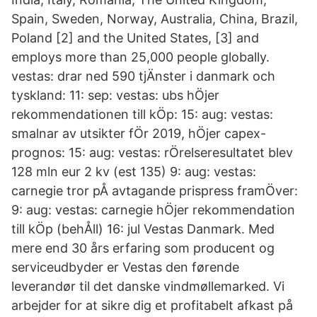
Spain, Sweden, Norway, Australia, China, Brazil,
Poland [2] and the United States, [3] and
employs more than 25,000 people globally.
vestas: drar ned 590 tjÄnster i danmark och
tyskland: 11: sep: vestas: ubs hÖjer
rekommendationen till kÖp: 15: aug: vestas:
smalnar av utsikter fÖr 2019, hÖjer capex-
prognos: 15: aug: vestas: rÖrelseresultatet blev
128 mln eur 2 kv (est 135) 9: aug: vestas:
carnegie tror pÅ avtagande prispress framÖver:
9: aug: vestas: carnegie hÖjer rekommendation
till kÖp (behÅll) 16: jul Vestas Danmark. Med
mere end 30 års erfaring som producent og
serviceudbyder er Vestas den førende
leverandør til det danske vindmøllemarked. Vi
arbejder for at sikre dig et profitabelt afkast på