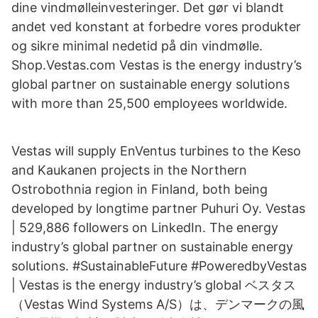
dine vindmølleinvesteringer. Det gør vi blandt
andet ved konstant at forbedre vores produkter
og sikre minimal nedetid på din vindmølle.
Shop.Vestas.com Vestas is the energy industry’s
global partner on sustainable energy solutions
with more than 25,500 employees worldwide.
Vestas will supply EnVentus turbines to the Keso
and Kaukanen projects in the Northern
Ostrobothnia region in Finland, both being
developed by longtime partner Puhuri Oy. Vestas
| 529,886 followers on LinkedIn. The energy
industry’s global partner on sustainable energy
solutions. #SustainableFuture #PoweredbyVestas
| Vestas is the energy industry’s global ベスタス
（Vestas Wind Systems A/S）は、デンマークの風