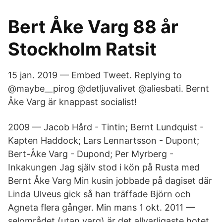
Bert Åke Varg 88 år
Stockholm Ratsit
15 jan. 2019 — Embed Tweet. Replying to
@maybe__pirog @detljuvalivet @aliesbati. Bernt
Åke Varg är knappast socialist!
2009 — Jacob Hård - Tintin; Bernt Lundquist -
Kapten Haddock; Lars Lennartsson - Dupont;
Bert-Åke Varg - Dupond; Per Myrberg -
Inkakungen Jag själv stod i kön på Rusta med
Bernt Åke Varg Min kusin jobbade på dagiset där
Linda Ulveus gick så han träffade Björn och
Agneta flera gånger. Min mans 1 okt. 2011 —
selområdet (utan varg) är det allvarligaste hotet