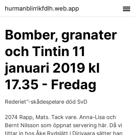
hurmanblirrikfdlh.web.app
Bomber, granater
och Tintin 11
januari 2019 kl
17.35 - Fredag
Rederiet”-skådespelare död SvD
2074 Rapp, Mats. Tack vare. Anna-Lisa och
Bernt Nilsson som öppnat servering här. Då vi
tittar in hos Åke Rydslätt i Dirivaara sätter han