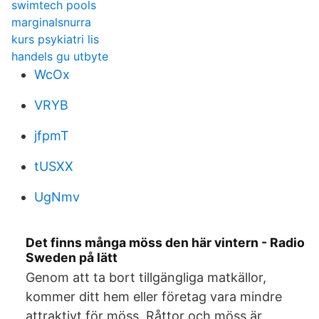
swimtech pools
marginalsnurra
kurs psykiatri lis
handels gu utbyte
WcOx
VRYB
jfpmT
tUSXX
UgNmv
Det finns många möss den här vintern - Radio
Sweden på lätt
Genom att ta bort tillgängliga matkällor,
kommer ditt hem eller företag vara mindre
attraktivt för möss. Råttor och möss är