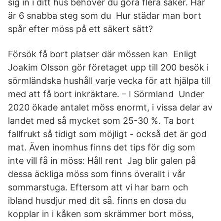
sig in i ditt hus behöver du göra flera saker. Här
är 6 snabba steg som du Hur städar man bort
spår efter möss på ett säkert sätt?
Försök få bort platser där mössen kan Enligt
Joakim Olsson gör företaget upp till 200 besök i
sörmländska hushåll varje vecka för att hjälpa till
med att få bort inkräktare. – I Sörmland Under
2020 ökade antalet möss enormt, i vissa delar av
landet med så mycket som 25-30 %. Ta bort
fallfrukt så tidigt som möjligt - också det är god
mat. Även inomhus finns det tips för dig som
inte vill få in möss: Håll rent Jag blir galen på
dessa äckliga möss som finns överallt i vår
sommarstuga. Eftersom att vi har barn och
ibland husdjur med dit så. finns en dosa du
kopplar in i kåken som skrämmer bort möss,