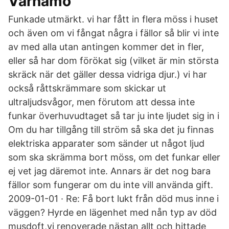
Värnamo
Funkade utmärkt. vi har fått in flera möss i huset
och även om vi fångat några i fällor så blir vi inte
av med alla utan antingen kommer det in fler,
eller så har dom förökat sig (vilket är min största
skräck när det gäller dessa vidriga djur.) vi har
också råttskrämmare som skickar ut
ultraljudsvågor, men förutom att dessa inte
funkar överhuvudtaget så tar ju inte ljudet sig in i
Om du har tillgång till ström så ska det ju finnas
elektriska apparater som sänder ut något ljud
som ska skrämma bort möss, om det funkar eller
ej vet jag däremot inte. Annars är det nog bara
fällor som fungerar om du inte vill använda gift.
2009-01-01 · Re: Få bort lukt från död mus inne i
väggen? Hyrde en lägenhet med nån typ av död
musdoft,vi renoverade nästan allt och hittade